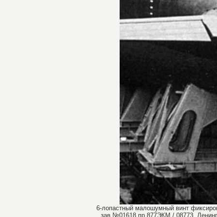
6-лопастный малошумный винт фиксирова
зав.№01618 пр.877ЭКМ / 08773, Ленинг