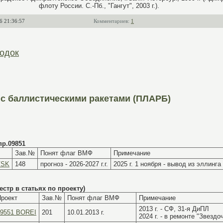
флоту России. С.-Пб., "Гангут", 2003 г.).
6 21:36:57
Комментариев:
1
одок
с баллистическими ракетами (ПЛАРБ)
р.09851
Зав.№
Понят флаг ВМФ
Примечание
VSK
148
прогноз - 2026-2027 г.г.
2025 г. 1 ноября - вывод из эллинга
естр в статьях по проекту)
роект
Зав.№
Понят флаг ВМФ
Примечание
2013 г. - СФ, 31-я ДиПЛ
09551 BOREI
201
10.01.2013 г.
2024 г. - в ремонте "Звездо