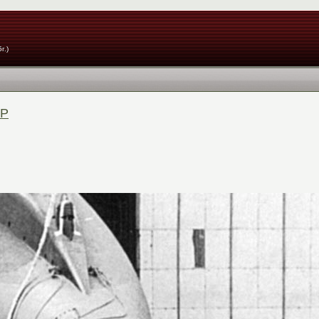
г.)
СР