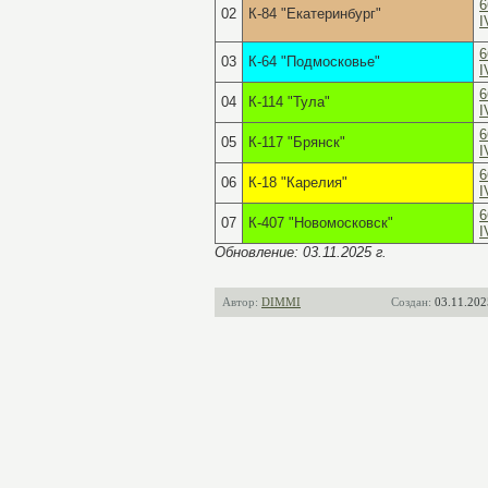
6
02
К-84 "Екатеринбург"
I
6
03
К-64 "Подмосковье"
I
6
04
К-114 "Тула"
I
6
05
К-117 "Брянск"
I
6
06
К-18 "Карелия"
I
6
07
К-407 "Новомосковск"
I
Обновление: 03.11.2025 г.
Автор:
DIMMI
Создан:
03.11.202