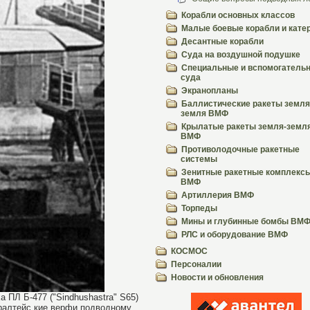
Корабли основных классов
Малые боевые корабли и кате
Десантные корабли
Суда на воздушной подушке
Специальные и вспомогатель
суда
Экранопланы
Баллистические ракеты земля
земля ВМФ
Крылатые ракеты земля-земл
ВМФ
Противолодочные ракетные
системы
Зенитные ракетные комплекс
ВМФ
Артиллерия ВМФ
Торпеды
Мины и глубинные бомбы ВМ
РЛС и оборудование ВМФ
КОСМОС
Персоналии
Новости и обновления
 ПЛ Б-477 ("Sindhushastra" S65)
ралтейс
кие верфи подводному