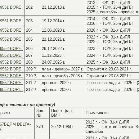
2013 г. - СФ, 31-я ДиПЛ
09551 BOREI
202
23.12.2013 г.
2015 г. - ТОФ, 25-я ДиПЛ
2025 г. сентябрь - прибыл 
2014 г. - СФ, 31-я ДиПЛ
09551 BOREI
203
19.12.2014 г.
2016 г. - ТОФ, 25-я ДиПЛ
09552 BOREI
204
12.06.2020 г.
2020 г. - СФ, 31-я ДиПЛ
2022 г. - СФ, 31-я ДиПЛ
09552 BOREI
205
21.12.2021 г.
2022 г. - ТОФ, 25-я ДиПЛ
09552 BOREI
206
29.12.2022 г.
2023 г. - ТОФ, 25-я ДиПЛ
09552 BOREI
207
11.12.2023 г.
2024 г. - ТОФ, 25-я ДиПЛ
09552 BOREI
208
24.07.2025 г.
2025 г. - СФ, 31-я ДиПЛ
09552 BOREI
209 ?
план - декабрь 2027 г.
Строится с 23.08.2021 г.
09552 BOREI
210 ?
план - декабрь 2028 г.
Строится с 23.08.2021 г.
09552 BOREI
211 ?
прогноз - 2029 г.
Прогноз закладки - 2025 г. (2
09552 BOREI
212 ?
прогноз - 2030 г.
Прогноз закладки - 2026 г. (2
тр в статьях по проекту)
Зав.
Понят флаг
роект
Примечание
№
ВМФ
2013 г. - СФ, 31-я ДиПЛ
67БДРМ DELTA-
379
29.12.1984 г.
2025 г. - в отстое в пункте
V
списание
2021 г. - СФ, 31-я ДиПЛ