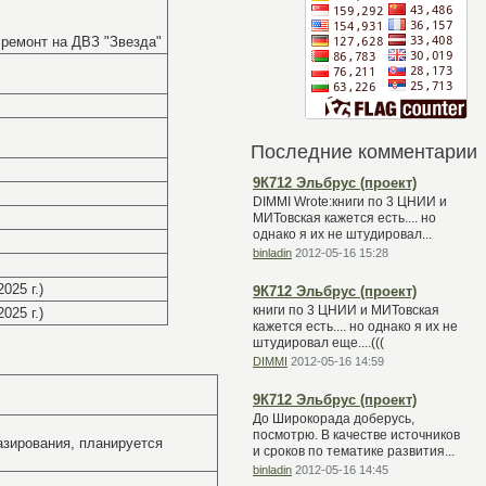
в ремонт на ДВЗ "Звезда"
Последние комментарии
9К712 Эльбрус (проект)
DIMMI Wrote:книги по 3 ЦНИИ и
МИТовская кажется есть.... но
однако я их не штудировал...
binladin
2012-05-16 15:28
025 г.)
9К712 Эльбрус (проект)
книги по 3 ЦНИИ и МИТовская
025 г.)
кажется есть.... но однако я их не
штудировал еще....(((
DIMMI
2012-05-16 14:59
9К712 Эльбрус (проект)
До Широкорада доберусь,
посмотрю. В качестве источников
 базирования, планируется
и сроков по тематике развития...
binladin
2012-05-16 14:45