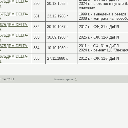
67БДРМ DELTA-
380
30.12.1985 г.
2024 г. - в отстое в пункте
V
списание
67БДРМ DELTA-
1999 г. - выведена в резерв
381
23.12.1986 г.
V
2008 г. - контракт на пере
67БДРМ DELTA-
382
30.10.1987 г.
2017 г. - СФ, 31-я ДиПЛ
V
67БДРМ DELTA-
383
30.09.1988 г.
2025 г. - СФ, 31-я ДиПЛ
V
67БДРМ DELTA-
2011 г. - СФ, 31-я ДиПЛ
384
10.10.1989 г.
V
2024 г. - ремонт ЦС "Звездо
67БДРМ DELTA-
385
27.11.1990 г.
2012 г. - СФ, 31-я ДиПЛ
V
5 14:37:01
Комментариев:
1