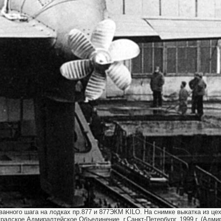
нного шага на лодках пр.877 и 877ЭКМ KILO. На снимке выкатка из цеха
радское Адмиралтейское Объединение, г.Санкт-Петербург, 1999 г. (Адми