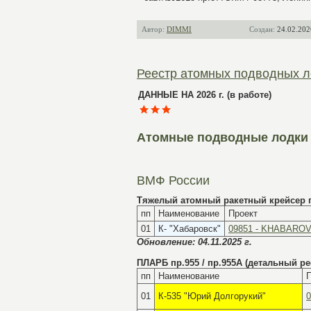
Автор:
DIMMI
Создан:
24.02.202
Реестр атомных подводных л
ДАННЫЕ НА 2026 г. (в работе)
Атомные подводные лодки 
ВМФ России
Тяжелый атомный ракетный крейсер п
пп
Наименование
Проект
01
К- "Хабаровск"
09851 - KHABARO
Обновление: 04.11.2025 г.
ПЛАРБ пр.955 / пр.955А
(детальный ре
пп
Наименование
П
01
К-535 "Юрий Долгорукий"