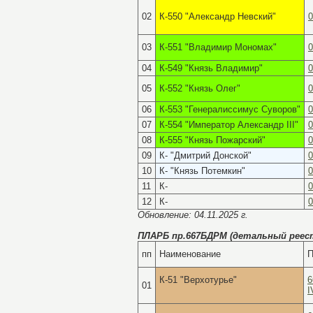
02
К-550 "Александр Невский"
03
К-551 "Владимир Мономах"
04
К-549 "Князь Владимир"
05
К-552 "Князь Олег"
06
К-553 "Генералиссимус Суворов"
07
К-554 "Император Александр III"
08
К-555 "Князь Пожарский"
09
К- "Дмитрий Донской"
10
К- "Князь Потемкин"
11
К-
12
К-
Обновление: 04.11.2025 г.
ПЛАРБ пр.667БДРМ
(детальный реес
пп
Наименование
П
К-51 "Верхотурье"
6
01
I