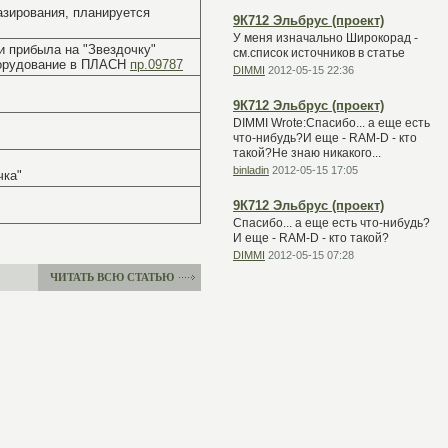
 базирования, планируется
9К712 Эльбрус (проект)
У меня изначально Широкорад -
 и прибыла на "Звездочку"
см.список источников в статье
оборудование в ПЛАСН
пр.09787
DIMMI
2012-05-15 22:36
9К712 Эльбрус (проект)
DIMMI Wrote:Спасибо... а еще есть
что-нибудь?И еще - RAM-D - кто
такой?Не знаю никакого...
binladin
2012-05-15 17:05
чка"
9К712 Эльбрус (проект)
Спасибо... а еще есть что-нибудь?
И еще - RAM-D - кто такой?
DIMMI
2012-05-15 07:28
ЧИТАТЬ ВСЮ СТАТЬЮ