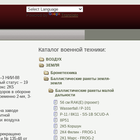
Powered by
Translate
Каталог военной техники:
ВОЗДУХ
ЗЕМЛЯ
Бронетехника
Б-3 НИИ-88
Баллистические ракеты земля-
ый статус – 19
земля
екс 2К5
Баллистические ракеты малой
доров в обороне
дальности
еменно 2-мя, 3-
56 см RAK(E) (проект)
Wasserfall / Р-101
на заводе
Р-11 / 8К11 - SS-1B SCUD-A
ытной
ах воздуха
8Р51
2К5 Коршун
2К4 Филин - FROG-1
прекращено
2К1 Марс - FROG-2
 и № 135-48 от