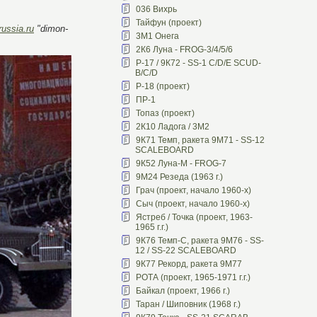
036 Вихрь
Тайфун (проект)
ussia.ru
"dimon-
3М1 Онега
2К6 Луна - FROG-3/4/5/6
Р-17 / 9К72 - SS-1 C/D/E SCUD-
B/C/D
Р-18 (проект)
ПР-1
Топаз (проект)
2К10 Ладога / 3М2
9К71 Темп, ракета 9М71 - SS-12
SCALEBOARD
9К52 Луна-М - FROG-7
9М24 Резеда (1963 г.)
Грач (проект, начало 1960-х)
Сыч (проект, начало 1960-х)
Ястреб / Точка (проект, 1963-
1965 г.г.)
9К76 Темп-С, ракета 9М76 - SS-
12 / SS-22 SCALEBOARD
9К77 Рекорд, ракета 9М77
РОТА (проект, 1965-1971 г.г.)
Байкал (проект, 1966 г.)
Таран / Шиповник (1968 г.)