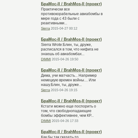
БраМос-II / BrahMos-II (проект)
Практически все
противокорабельные авиабомбы в
мире года с 43 были с
реактивными...
Sierra
2015-04-27 00:12
БраМос-II / BrahMos-II (проект)
Sierra Wrote:Блин, ты, друже,
расписался в том, что нифига не
знаешь об авиабомбах...
DIMMI
2015-04-26 19:50
БраМос-II / BrahMos-II (проект)
Дима, учи матчасть... Например
немецкую времен войны.... Или
нашу.Блин, ты, друже...
Sierra
2015-04-26 19:15
БраМос-II / BrahMos-II (проект)
Кстати можно еще поспорить о
том, что свободнопадающие
бомбы эффективнее, чем КР...
DIMMI
2015-04-26 17:33
БраМос-II / BrahMos-II (проект)
Как бы так сказать-то...