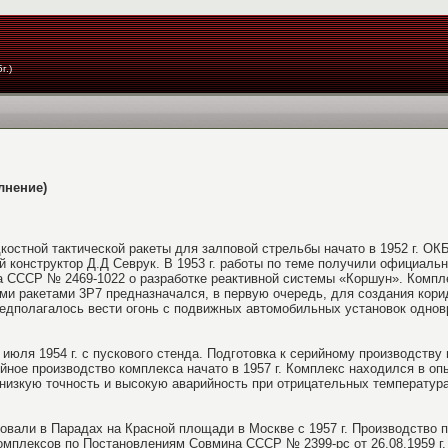
г.)
лнение)
костной тактической ракеты для залповой стрельбы начато в 1952 г. ОК
й конструктор Д.Д Севрук. В 1953 г. работы по теме получили официальн
 СССР № 2469-1022 о разработке реактивной системы «Коршун». Компл
и ракетами 3Р7 предназначался, в первую очередь, для создания кори
едполагалось вести огонь с подвижных автомобильных установок одновр
июля 1954 г. с пускового стенда. Подготовка к серийному производству 
рийное производство комплекса начато в 1957 г. Комплекс находился в оп
низкую точность и высокую аварийность при отрицательных температур
вали в Парадах на Красной площади в Москве с 1957 г. Производство 
омплексов по Постановлениям Совмина СССР № 2399-рс от 26.08.1959 г.