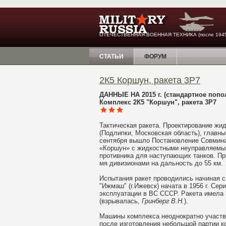
ОТЕЧЕСТВЕННАЯ ВОЕННАЯ ТЕХНИКА (после 1945
СТАТЬИ
ФОРУМ
2К5 Коршун, ракета 3Р7
ДАННЫЕ НА 2015 г. (стандартное попо
Комплекс 2К5 "Коршун", ракета 3Р7
Тактическая ракета. Проектирование жид
(Подлипки, Московская область), главны
сентября вышло Постановление Совмина
«Коршун» с жидкостными неуправляемым
противника для наступающих танков. Пр
мя дивизионами на дальность до 55 км.
Испытания ракет проводились начиная с 
"Ижмаш" (г.Ижевск) начата в 1956 г. Се
эксплуатации в ВС СССР. Ракета имела 
(взрывалась,
Гринберг В.Н.
).
Машины комплекса неоднократно участво
после изготовления небольшой партии к