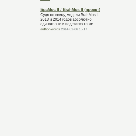
БраМос-II / BrahMos-II (проект)
Судя по всему, модели BrahMos II
2013 и 2014 годов абсолютно
одинаковые и подставка та же.
author-words
2014-02-06 15:17