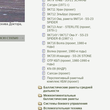
9К79 Точка - SS-21 SCARAB
Сатурн (1971 г.)
9К711 Уран (проект)
9К712 Эльбрус (проект)
9К714 Ока, ракета 9М714 - SS-23
SPIDER
рхива Доктора,
9К713 Агат - STERLITE (проект,
1979 г.)
9К714У / 9К717 Ока-У - SS-23
 ВСЮ СТАТЬЮ
SPIDER-B (1987 г.)
9К716 Волга (проект, 1980-е
годы)
Волна (проект, 1980-е годы)
9К720 Искандер - SS-26 STONE
ОТР КБП (проект, 1980-1990-е
годы)
KN-09 (КНДР)
Сапсан (проект)
Перспективный ракетный
комплекс КБМ (проект)
Баллистические ракеты средней
дальности
Межконтинентальные
баллистические ракеты
Системы боевого управления
Вспомогательная техника