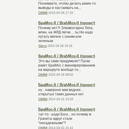
Понимаете, чтобы делать какие-то
выводы и настаивать на...
DIMMI
2015-04-26 17:33
БраМос-II / BrahMos-II (проект)
Почему нет?! Элементарно.Типа,
млин, на ЖРД легче.... гы.Не надо
путать мягкое с синим или
зеленым.
Sierra
2015-04-26 15:16
БраМос-II / BrahMos-II (проект)
Это вы сами придумали? Пуски
ракет БраМос с маневрированием
на маршруте вообще-то...
DIMMI
2015-04-26 08:02
БраМос-II / BrahMos-II (проект)
ну... наверное вам виднее...
открытых таких данных нет
DIMMI
2014-04-01 23:03
БраМос-II / BrahMos-II (проект)
тат-то - ради Бога... но почему ж
Граниты вдруг стали
"ненадежными"?
DIMMI
2014-04-01 21:41