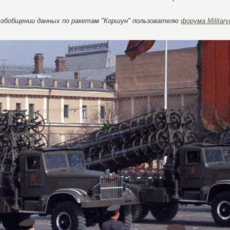
 обобщении данных по ракетам "Коршун" пользователю
форума Militaryr